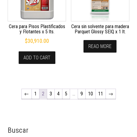
Cera para Pisos Plastificados
Cera sin solvente para madera
y Flotantes x 5 lts.
Parquet Glossy SEIQ x 1 lt.
$
30,910.00
READ MORE
ADD TO CART
←
1
2
3
4
5
…
9
10
11
→
Buscar