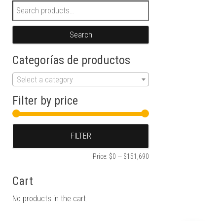
Search for:
Search
Categorías de productos
Select a category
Filter by price
Min price
Max price
FILTER
Price:
$0
—
$151,690
Cart
No products in the cart.