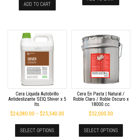
ADD TO CART
Cera Líquida Autobrillo
Cera En Pasta | Natural /
Antideslizante SEIQ Shiver x 5
Roble Claro / Roble Oscuro x
lts.
18000 cc.
$
24,080.00
–
$
25,540.00
$
52,000.00
SELECT OPTIONS
SELECT OPTIONS