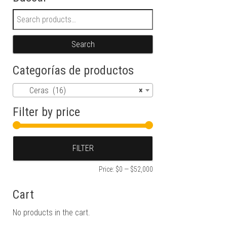
Search for:
Search
Categorías de productos
Ceras (16)
×
Filter by price
Min price
Max price
FILTER
Price:
$0
—
$52,000
Cart
No products in the cart.