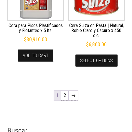
Cera para Pisos Plastificados
Cera Suiza en Pasta | Natural,
y Flotantes x 5 lts.
Roble Claro y Oscuro x 450
c.c.
$
30,910.00
$
6,860.00
ADD TO CART
SELECT OPTIONS
1
2
→
Buscar