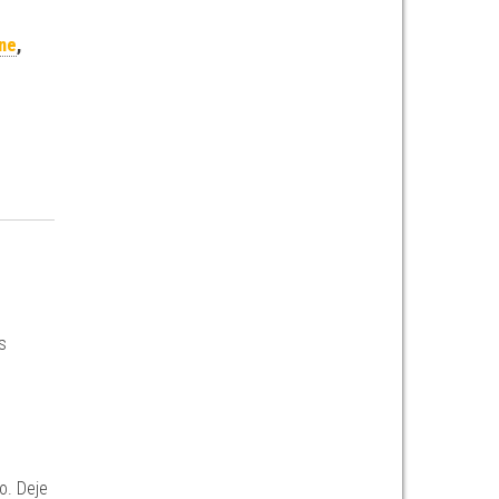
ene
,
s
o. Deje