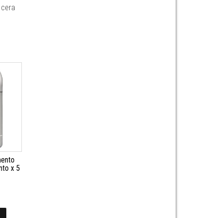
 cera
mento
nto x 5