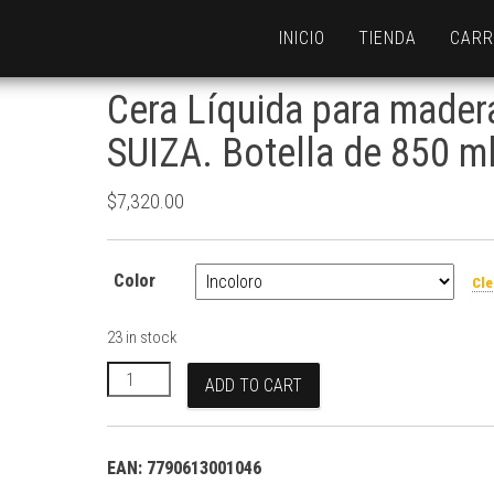
INICIO
TIENDA
CARR
Cera Líquida para mader
SUIZA. Botella de 850 ml
$
7,320.00
Color
Cle
23 in stock
Cera Líquida para madera SUIZA. Botella de 850 ml.
ADD TO CART
EAN:
7790613001046