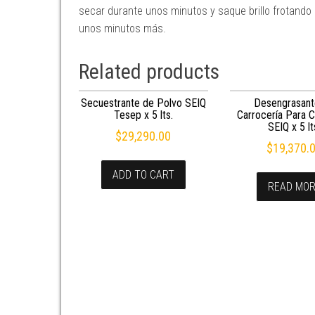
secar durante unos minutos y saque brillo frotando c
unos minutos más.
Related products
Secuestrante de Polvo SEIQ
Desengrasant
Tesep x 5 lts.
Carrocería Para 
SEIQ x 5 lt
$
29,290.00
$
19,370.
ADD TO CART
READ MO