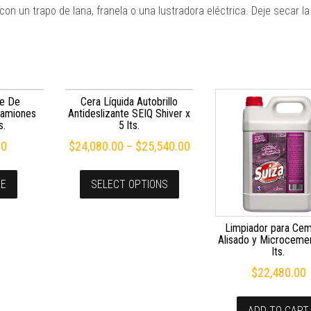
on un trapo de lana, franela o una lustradora eléctrica. Deje secar la
e De
Cera Líquida Autobrillo
Camiones
Antideslizante SEIQ Shiver x
s.
5 lts.
00
$
24,080.00
–
$
25,540.00
RE
SELECT OPTIONS
Limpiador para Ce
Alisado y Microceme
lts.
$
22,480.00
ADD TO CART