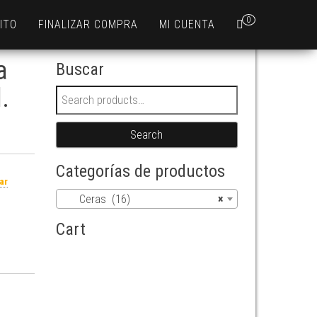
0
ITO
FINALIZAR COMPRA
MI CUENTA
a
Buscar
.
Search for:
Search
Categorías de productos
ar
Ceras (16)
×
Cart
 quantity