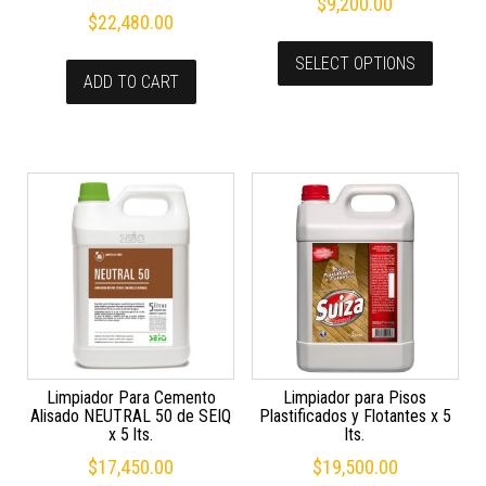
$
9,200.00
$
22,480.00
SELECT OPTIONS
ADD TO CART
Limpiador Para Cemento
Limpiador para Pisos
Alisado NEUTRAL 50 de SEIQ
Plastificados y Flotantes x 5
x 5 lts.
lts.
$
17,450.00
$
19,500.00