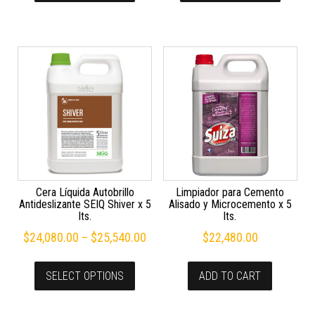
Cera Líquida Autobrillo
Limpiador para Cemento
Antideslizante SEIQ Shiver x 5
Alisado y Microcemento x 5
lts.
lts.
$
24,080.00
–
$
25,540.00
$
22,480.00
SELECT OPTIONS
ADD TO CART