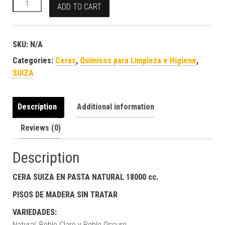
Cera En Pasta | Natural / Roble Claro / Roble Oscuro x 18000 c
ADD TO CART
SKU:
N/A
Categories:
Ceras
,
Químicos para Limpieza e Higiene
,
SUIZA
Description
Additional information
Reviews (0)
Description
CERA SUIZA EN PASTA NATURAL 18000 cc.
PISOS DE MADERA SIN TRATAR
VARIEDADES:
Natural, Roble Claro y Roble Oscuro.