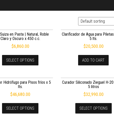
Suiza en Pasta | Natural, Roble
Clarificador de Agua para Pileta
Claro y Oscuro x 450 c.c.
5 lts.
$
6,860.00
$
20,500.00
SELECT OPTIONS
ADD TO CART
r Hidrófugo para Pisos fríos x 5
Curador Siliconado Zieguel H-20
lts.
5 litros
$
46,680.00
$
32,990.00
SELECT OPTIONS
SELECT OPTIONS