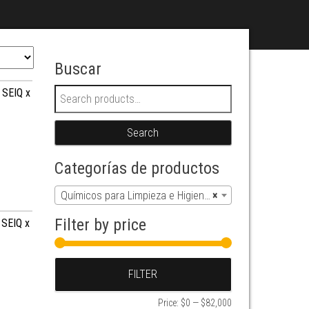
Buscar
s SEIQ x
Search for:
Search
Categorías de productos
Químicos para Limpieza e Higiene (121)
×
Filter by price
 SEIQ x
Min price
Max price
FILTER
Price:
$0
—
$82,000