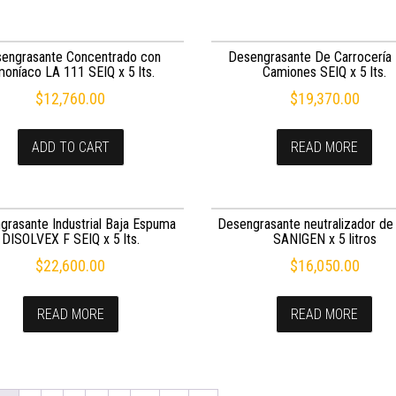
engrasante Concentrado con
Desengrasante De Carrocería
oníaco LA 111 SEIQ x 5 lts.
Camiones SEIQ x 5 lts.
$
12,760.00
$
19,370.00
ADD TO CART
READ MORE
grasante Industrial Baja Espuma
Desengrasante neutralizador de
DISOLVEX F SEIQ x 5 lts.
SANIGEN x 5 litros
$
22,600.00
$
16,050.00
READ MORE
READ MORE